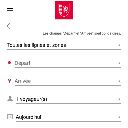
Menu
Retour
Accueil
Les champs "Départ" et "Arrivée" sont obligatoires.
Zone
Sélec
Départ
Sélec
Arrivée
Sélec
NOMBRE
Sélec
DE
VOYAGEURS
*
DATE
Sélec
*