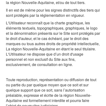
la région Nouvelle-Aquitaine, et/ou de tout tiers.
Il
en
est
de
même
pour
les
signes
distinctifs
des
tiers
qui
sont
protégés
par
la
réglementation en vigueur.
L'Utilisateur reconnaît que la charte graphique, les
éléments textuels, topographiques, graphiques,
le
logo
et
la
dénomination
présents
sur
le
Site
sont
protégés
par
le
droit
d'auteur, et le cas échéant, par le droit des
marques ou tous autres droits de propriété
intellectuelle,
La région Nouvelle-Aquitaine en étant le seul titulaire.
L'Utilisateur ne dispose que d’un droit d'usage
personnel et non exclusif du Site aux fins,
exclusivement, de consultation en ligne.
Toute
reproduction,
représentation
ou
diffusion
de
tout
ou
partie
du
par
quelque
moyen
que ce soit et sur
quelque support que ce soit, sans l’autorisation
préalable, expresse
et écrite de la région Nouvelle-
Aquitaine est formellement interdite et pourra faire
l’objet de poursuites
judiciaires.