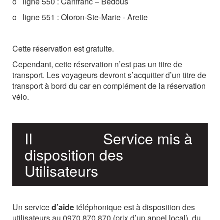
o
ligne 550 : Canfranc – Bedous
o
ligne 551 : Oloron-Ste-Marie - Arette
Cette réservation est gratuite.
Cependant,
cette
réservation
n’est
pas
un
titre
de
transport.
Les
voyageurs
devront s’acquitter d’un titre de
transport à bord du car en complément de la réservation
vélo.
II
Service
mis
à
disposition
des
Utilisateurs
Un service
d’aide
téléphonique est à disposition des
utilisateurs au 0970 870 870 (prix d’un appel local),
du