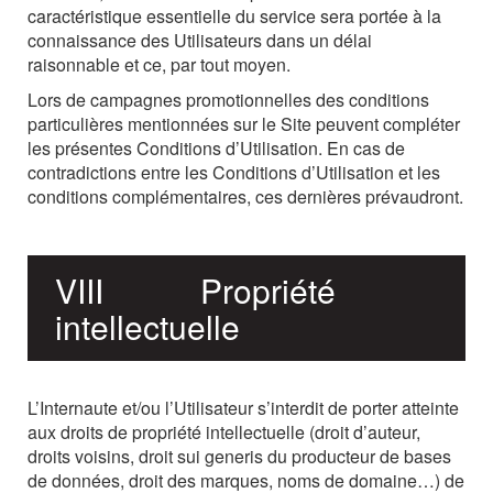
caractéristique
essentielle
du
service
sera
portée
à
la
connaissance
des
Utilisateurs
dans
un
délai
raisonnable
et
ce,
par
tout
moyen.
Lors de campagnes promotionnelles des conditions
particulières mentionnées sur le Site peuvent
compléter
les
présentes
Conditions
d’Utilisation.
En
cas
de
contradictions
entre
les Conditions d’Utilisation et les
conditions complémentaires, ces dernières prévaudront.
VIII
Propriété
intellectuelle
L’Internaute
et/ou
l’Utilisateur
s’interdit
de
porter
atteinte
aux
droits
de
propriété
intellectuelle (droit
d’auteur,
droits
voisins,
droit
sui
generis
du
producteur
de
bases
de
données,
droit
des marques, noms de domaine…) de