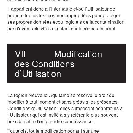
Il
appartient
donc
à
l’Internaute
et/ou
l’Utilisateur
de
prendre
toutes
les
mesures
appropriées pour
protéger
ses
propres
données
et/ou
logiciels
de
la
contamination
par
d'éventuels
virus circulant sur le réseau Internet.
VII
Modification
des
Conditions
d’Utilisation
La région Nouvelle-Aquitaine
se
réserve
le
droit
de
modifier
à
tout
moment
et
sans
préavis
les
présentes
Conditions
d’Utilisation
:
elles
s’imposent
néanmoins
à
l’Utilisateur
qui
est
invité
à
s’y
référer le plus souvent
possible afin d’en prendre connaissance.
Toutefois,
toute
modification
portant
sur
une