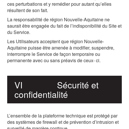
ces perturbations et y remédier pour autant qu’elles
résultent de son fait.
La
responsabilité
de
région Nouvelle-Aquitaine ne
saurait
être
engagée
du
fait
de
l’indisponibilité
du Site et
du Service.
Les
Utilisateurs
acceptent
que
région Nouvelle-
Aquitaine puisse
être
amenée
à
modifier,
suspendre,
interrompre le Service de façon temporaire ou
permanente avec ou sans préavis de ceux-
ci.
VI
Sécurité
et
confidentialité
L’ensemble de la plateforme technique est protégé par
des systèmes de firewall et de prévention d’intrusion et
surveillé de manière continue.