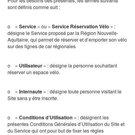
Pour
les
besoins
des
présentes,
les
termes
suivants
sont
définis
comme
suit
:
o
«
Service
» ou «
Service Réservation Vélo
» :
désigne le Service proposé par la Région Nouvelle-
Aquitaine,
qui permet de réserver et d’emporter son vélo
sur des lignes de car régionales
o
«
Utilisateur
»
:
désigne
la
personne
souhaitant
réserver
un
espace
vélo.
o
«
Internaute
»
:
désigne
toute
personne
visitant
le
Site
sans
y
être
inscrite.
o
«
Conditions d’Utilisation
» : désignent les
présentes Conditions Générales d’Utilisation du Site et
du Service qui ont pour but de fixer les règles