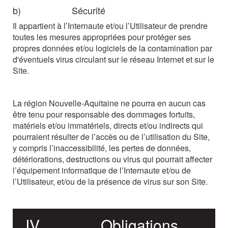
b)
Sécurité
Il
appartient
à
l’Internaute
et/ou
l’Utilisateur
de
prendre
toutes
les
mesures
appropriées
pour protéger ses
propres données et/ou logiciels de la contamination par
d'éventuels virus circulant sur le réseau Internet et sur le
Site.
La région Nouvelle-Aquitaine ne pourra en aucun cas
être tenu pour responsable des dommages fortuits,
matériels
et/ou
immatériels,
directs
et/ou
indirects
qui
pourraient
résulter
de
l’accès ou de l’utilisation du Site,
y compris l’inaccessibilité, les pertes de données,
détériorations, destructions
ou
virus
qui
pourrait
affecter
l’équipement
informatique
de
l’Internaute
et/ou
de
l’Utilisateur, et/ou de la présence de virus sur son Site.
IV
Obligations